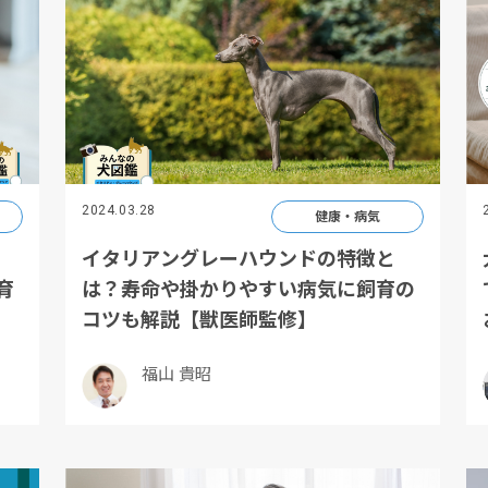
2024.03.28
健康・病気
イタリアングレーハウンドの特徴と
育
は？寿命や掛かりやすい病気に飼育の
コツも解説【獣医師監修】
福山 貴昭