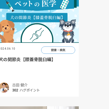
2024.06.10
健康・病気
犬の関節炎【膝蓋骨脱臼編】
古田 健介
302
ハグポイント