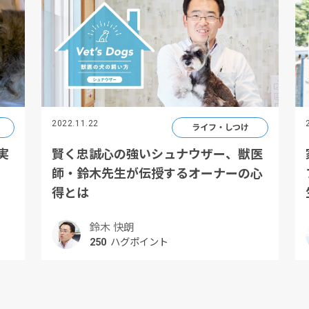
2022.11.22
ライフ・しつけ
実
賢く忠誠心の強いシュナウザー、獣医
師・鈴木先生が伝授するオーナーの心
得とは
鈴木 快朗
250
ハグポイント