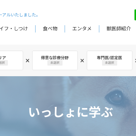
ューアルいたしました。
イフ・しつけ
食べ物
エンタメ
獣医師紹介
リア
得意な診療分野
専門医/認定医
×
×
選択
未選択
未選択
いっしょに学ぶ