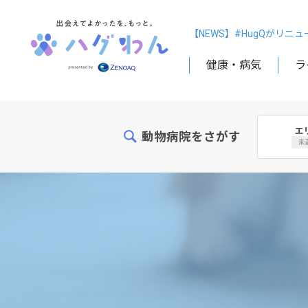
【NEWS】#HugQがリニ
健康・病気
ラ
エ
動物病院をさがす
未