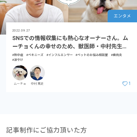
エンタメ
2022.09.27
SNSでの情報収集にも熱心なオーナーさん。ム
ーチョくんの幸せのため、獣医師・中村先生に
聞きたいこととは？（前編）
#熱中症
#ペキニーズ
#インフルエンサー
#ペットのお悩み相談室
#歯肉炎
#涙やけ
1
ムーチョ
中村 篤史
記事制作にご協力頂いた方