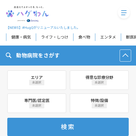
megaM
【NEWS】#HugQがリニューアルいたしました。
健康・病気
ライフ・しつけ
食べ物
エンタメ
獣医
動物病院をさがす
エリア
得意な診療分野
未選択
未選択
専門医/認定医
特徴/設備
未選択
未選択
検索