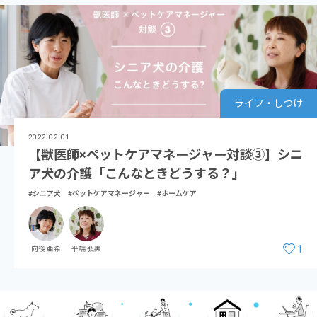
ライフ・しつけ
2022.02.01
【獣医師×ペットケアマネージャー対談③】シニ
ア犬の介護「こんなときどうする？」
#シニア犬
#ペットケアマネージャー
#ホームケア
1
向後 亜希
平端 弘美