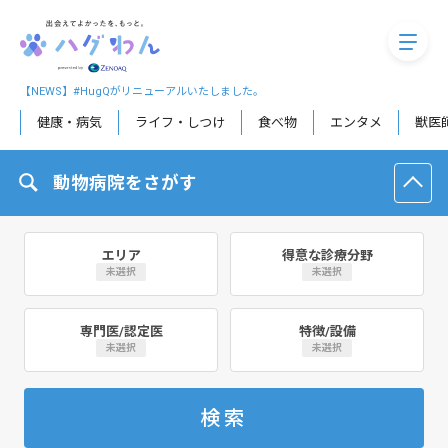
megaM
【NEWS】#HugQがリニューアルいたしました。
健康・病気
ライフ・しつけ
食べ物
エンタメ
獣医
動物病院をさがす
エリア
得意な診療分野
未選択
未選択
専門医/認定医
特徴/設備
未選択
未選択
検索