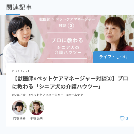
関連記事
ライフ・しつけ
2021.12.21
【獣医師×ペットケアマネージャー対談②】プロ
に教わる「シニア犬の介護ハウツー」
#シニア犬
#ペットケアマネージャー
#ホームケア
0
向後 亜希
平端 弘美