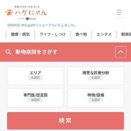
megaM
【NEWS】#HugQがリニューアルいたしました。
健康・病気
ライフ・しつけ
食べ物
エンタメ
獣医
動物病院をさがす
エリア
得意な診療分野
未選択
未選択
専門医/認定医
特徴/設備
未選択
未選択
検索