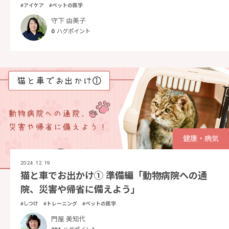
#アイケア
#ペットの医学
守下 由美子
0
ハグポイント
健康・病気
2024.12.19
猫と車でお出かけ① 準備編「動物病院への通
院、災害や帰省に備えよう」
#しつけ
#トレーニング
#ペットの医学
門屋 美知代