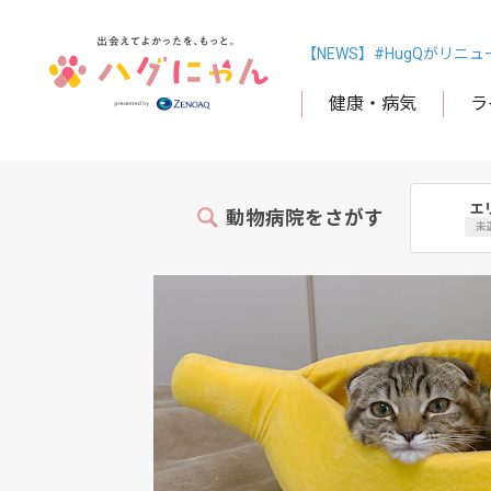
【NEWS】#HugQがリニ
健康・病気
ラ
エ
動物病院をさがす
未