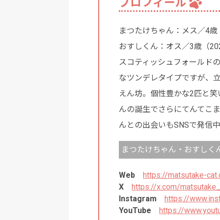
プロフィール
まつたけちゃん：メス／4歳（
おすしくん：オス／3歳（202
スコティッシュフォールドの
なツンデレタイプですが、
えん坊。個性豊かな2匹と笑
んの誕生でさらにてんてこま
んとの出会いもSNSで発信
まつたけちゃん・おすしくん
Web
https://matsutake-cat
X
https://x.com/matsutake_
Instagram
https://www.in
YouTube
https://www.you