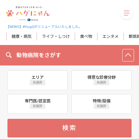
megaM
【NEWS】#HugQがリニューアルいたしました。
健康・病気
ライフ・しつけ
食べ物
エンタメ
獣医
動物病院をさがす
エリア
得意な診療分野
未選択
未選択
専門医/認定医
特徴/設備
未選択
未選択
検索