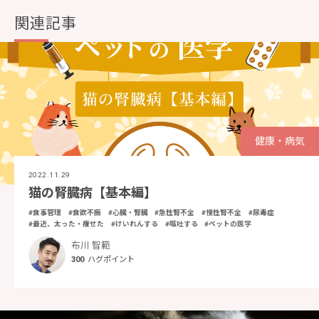
関連記事
健康・病気
2022.11.29
猫の腎臓病【基本編】
#食事管理
#食欲不振
#心臓・腎臓
#急性腎不全
#慢性腎不全
#尿毒症
#最近、太った・痩せた
#けいれんする
#嘔吐する
#ペットの医学
布川 智範
300
ハグポイント