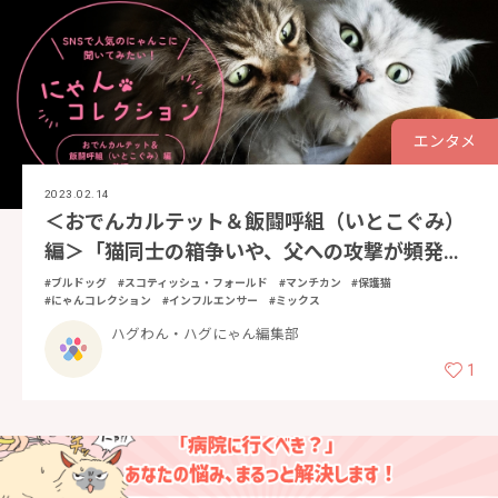
エンタメ
2023.02.14
＜おでんカルテット＆飯闘呼組（いとこぐみ）
編＞「猫同士の箱争いや、父への攻撃が頻発
中！自分にとことん正直な猫たちと、仲良く賑
#ブルドッグ
#スコティッシュ・フォールド
#マンチカン
#保護猫
#にゃんコレクション
#インフルエンサー
#ミックス
やかにやっています」前編
ハグわん・ハグにゃん編集部
1