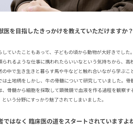
獣医を目指したきっかけを教えていただけますか
らしていたこともあって、子どもの頃から動物が大好きでした
頼られるような仕事に携われたらいいなという気持ちから、高
然の中で生き生きと暮らす馬や牛などと触れ合いながら学ぶこ
では土地柄をしかし、牛の骨髄について研究していました。骨
は、骨髄から細胞を採取して顕微鏡で血液を作る過程を観察す
」という分野にすっかり魅了されてしまいました。
者ではなく 臨床医の道をスタートされていますよ