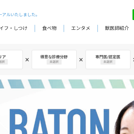
ューアルいたしました。
イフ・しつけ
食べ物
エンタメ
獣医師紹介
リア
得意な診療分野
専門医/認定医
×
×
選択
未選択
未選択