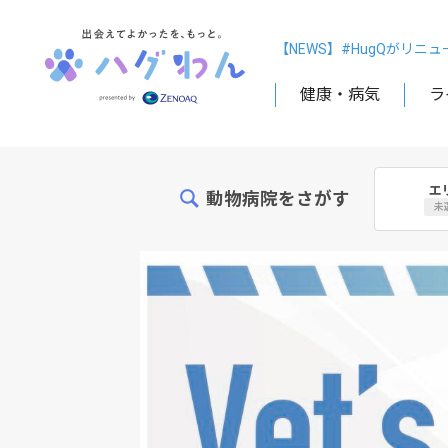
【NEWS】#HugQがリニ
健康・病気
ラ
エ
動物病院をさがす
未