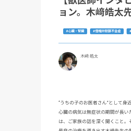
【獣医師インタ
ョン。木﨑皓太
#心臓・腎臓
#僧帽弁閉鎖不全症
木﨑 皓太
“うちの子のお医者さん”として
心臓の病気は無症状の期間が長い
は、ご家族の話を深く聞くこと。
最良の治療を導き出す木﨑先生の