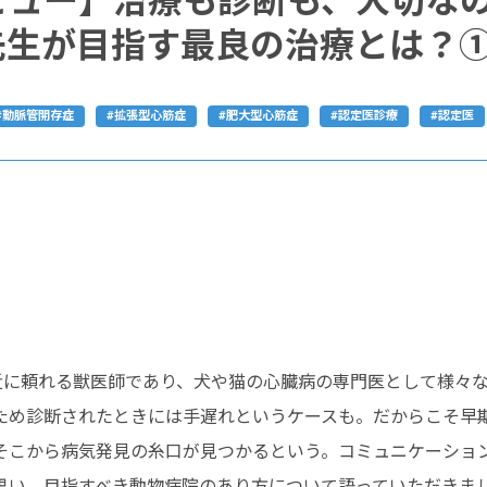
ビュー】治療も診断も、大切な
先生が目指す最良の治療とは？
#動脈管開存症
#拡張型心筋症
#肥大型心筋症
#認定医診療
#認定医
身近に頼れる獣医師であり、犬や猫の心臓病の専門医として様々
ため診断されたときには手遅れというケースも。だからこそ早
そこから病気発見の糸口が見つかるという。コミュニケーショ
思い、目指すべき動物病院のあり方について語っていただきま