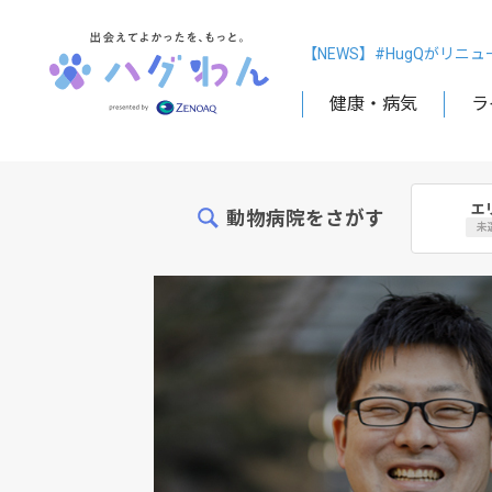
【NEWS】#HugQがリニ
健康・病気
ラ
エ
動物病院をさがす
未