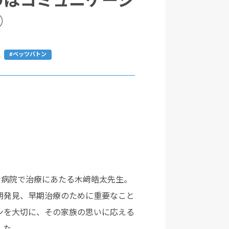
のはコミュニケーシ
①
#ベッツバトン
な病院で治療にあたる木﨑皓太先生。
期発見、早期治療のために重要なこと
ンを大切に、その家族の思いに応える
した。