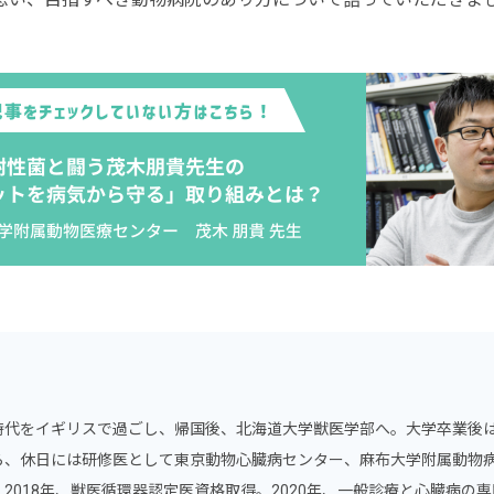
時代をイギリスで過ごし、帰国後、北海道大学獣医学部へ。
大学卒業後
ら、休日には研修医として東京動物心臓病センター、麻布大学附属動物
。2018年、獣医循環器認定医資格取得。2020年、一般診療と心臓病の