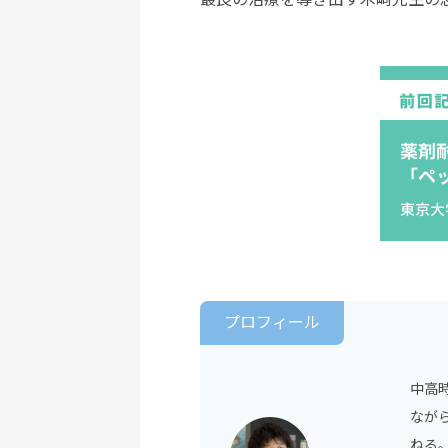
プロフィール
中高
なが
ねる