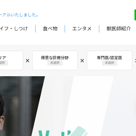
ューアルいたしました。
イフ・しつけ
食べ物
エンタメ
獣医師紹介
リア
得意な診療分野
専門医/認定医
×
×
選択
未選択
未選択