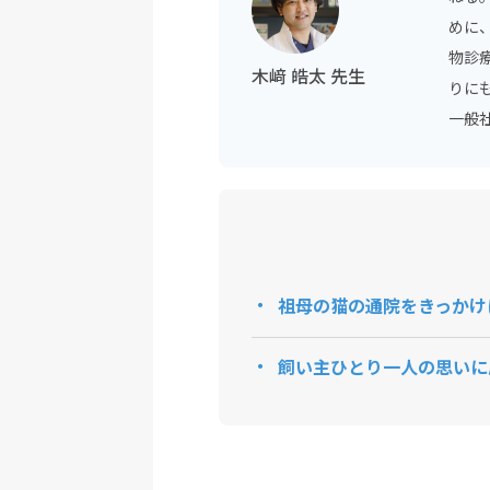
めに
物診
木﨑 皓太 先生
りに
一般社
祖母の猫の通院をきっかけ
飼い主ひとり一人の思いに