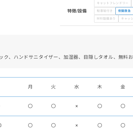
キャットフレンドリー
特徴/設備
駐車場付き
夜間救急
MRI設備あり
キャッ
ック、ハンドサニタイザー、加湿器、目隠しタオル、無料
月
火
水
木
金
0
〇
〇
×
〇
〇
0
〇
〇
×
〇
〇