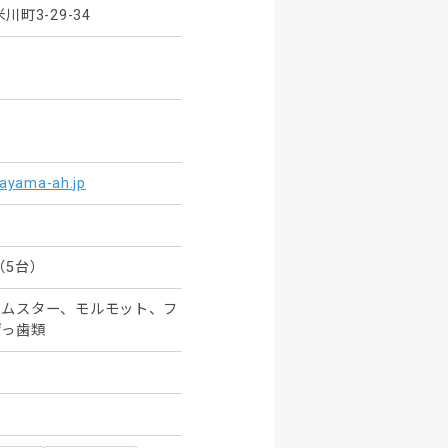
町3-29-34
rayama-ah.jp
（5台）
ハムスター、モルモット、フ
げっ歯類