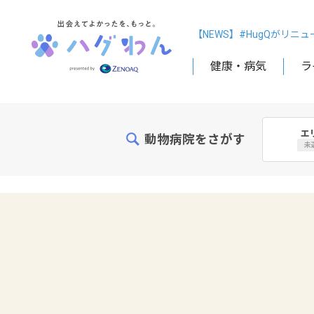
【NEWS】#HugQがリニ
健康・病気
ラ
エ
動物病院をさがす
未