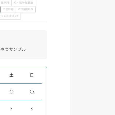
猫専門
犬・猫待合室別
二次診療
CT設備あり
シュレス決済OK
おやつサンプル
土
日
〇
〇
×
×