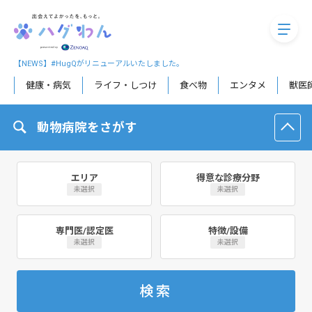
megaM
【NEWS】#HugQがリニューアルいたしました。
健康・病気
ライフ・しつけ
食べ物
エンタメ
獣医
動物病院をさがす
エリア
得意な診療分野
未選択
未選択
専門医/認定医
特徴/設備
未選択
未選択
検索