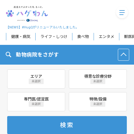
megaM
【NEWS】#HugQがリニューアルいたしました。
健康・病気
ライフ・しつけ
食べ物
エンタメ
獣医
動物病院をさがす
エリア
得意な診療分野
未選択
未選択
専門医/認定医
特徴/設備
未選択
未選択
検索