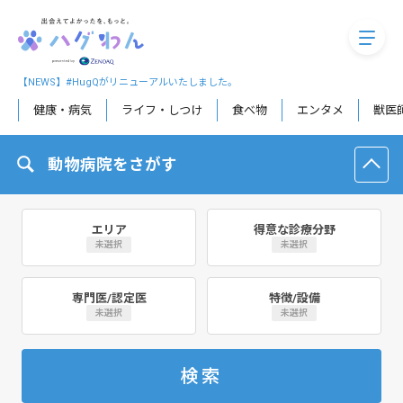
megaM
【NEWS】#HugQがリニューアルいたしました。
健康・病気
ライフ・しつけ
食べ物
エンタメ
獣医
動物病院をさがす
エリア
得意な診療分野
未選択
未選択
専門医/認定医
特徴/設備
未選択
未選択
検索