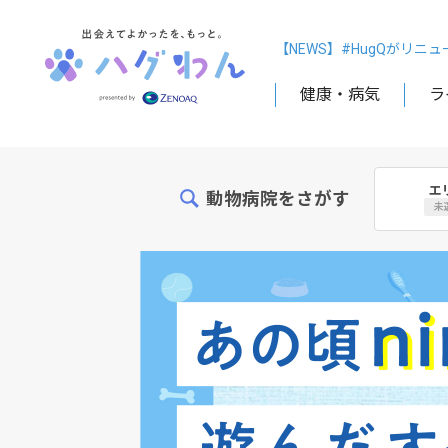
【NEWS】#HugQがリニ
健康・病気
ラ
エ
動物病院をさがす
未