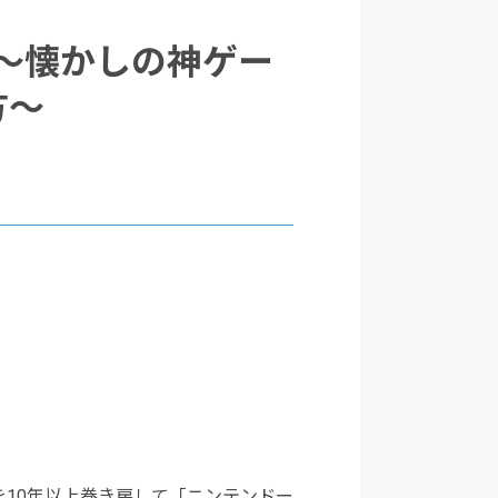
へ ～懐かしの神ゲー
方～
ネジを10年以上巻き戻して「ニンテンドー