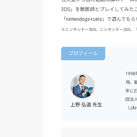
3DS」を獣医師とプレイしてみ
「nintendogs+cats」で
※ニンテンドー3DS、ニンテンドー2DS、『ni
プロフィール
199
得。
年に
団法
上野 弘道 先生
（JA