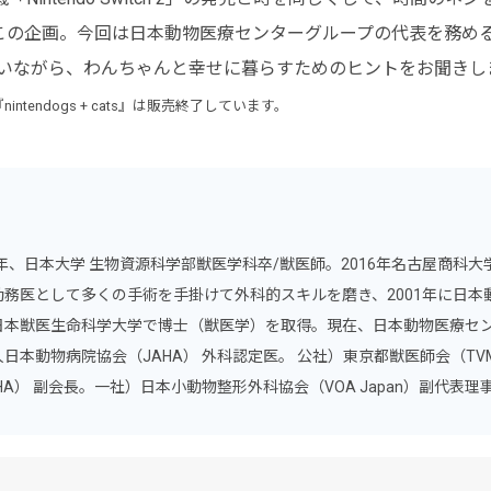
たこの企画。今回は日本動物医療センターグループの代表を務め
遊んでもらいながら、わんちゃんと幸せに暮らすためのヒントをお聞き
ntendogs + cats』は販売終了しています。
8年、日本大学 生物資源科学部獣医学科卒/獣医師。2016年名古屋商科
勤務医として多くの手術を手掛けて外科的スキルを磨き、2001年に日本動
日本獣医生命科学大学で博士（獣医学）を取得。現在、日本動物医療セ
人日本動物病院協会（JAHA） 外科認定医。 公社）東京都獣医師会（TV
HA） 副会長。一社）日本小動物整形外科協会（VOA Japan）副代表理