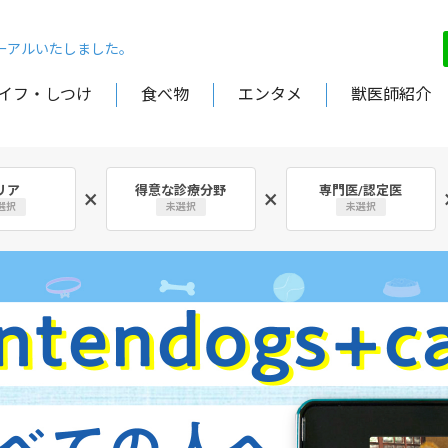
ューアルいたしました。
イフ・しつけ
食べ物
エンタメ
獣医師紹介
リア
得意な診療分野
専門医/認定医
×
×
選択
未選択
未選択