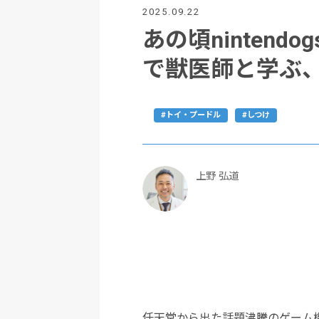
2025.09.22
あの頃ninten
で獣医師と学ぶ
#トイ・プードル
#しつけ
上野 弘道
任天堂から出た話題沸騰のゲーム機「N