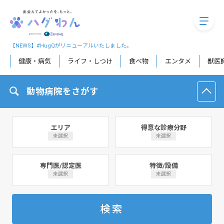
megaM
【NEWS】#HugQがリニューアルいたしました。
健康・病気
ライフ・しつけ
食べ物
エンタメ
獣医
動物病院をさがす
エリア
得意な診療分野
未選択
未選択
専門医/認定医
特徴/設備
未選択
未選択
検索