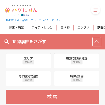
megaM
【NEWS】#HugQがリニューアルいたしました。
健康・病気
ライフ・しつけ
食べ物
エンタメ
獣医
動物病院をさがす
エリア
得意な診療分野
未選択
未選択
専門医/認定医
特徴/設備
未選択
未選択
検索