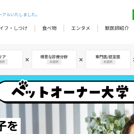
ューアルいたしました。
イフ・しつけ
食べ物
エンタメ
獣医師紹介
リア
得意な診療分野
専門医/認定医
×
×
選択
未選択
未選択