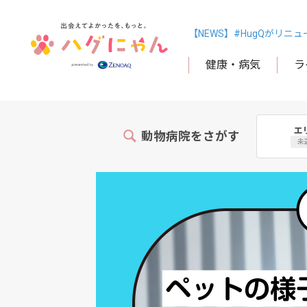
【NEWS】#HugQがリニ
健康・病気
ラ
エ
動物病院をさがす
未